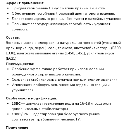
Эффект применения:
Придаёт гармоничный вкус с мягким пряным акцентом.
Обеспечивает устойчивый розовый цвет готового изделия.
Делает срез идеально ровным, без пустот и желейных участков.
Повышает влагоудерживающую способность и улучшает
сочность.
Состав:
Эфирные масла и олеорезины натуральных пряностей (мускатный
орех, кориандр, перец), соль, глюкоза, цветостабилизаторы (E300,
E330), влагосвязывающие агенты (E450, E451), усилитель вкуса
(E621).
Преимущества:
Особенно эффективно работает при использовании
охлаждённого сырья высшего качества.
Сохраняет стабильность структуры при длительном хранении.
Исключает необходимость внесения отдельных специй и
улучшителей.
Особенности модификаций:
13ВС
— допускает увеличение воды на 16–18 л, содержит
дополнительные стабилизаторы.
13ВС / РБ
— адаптирован для белорусского рынка,
соответствует требованиям местных ТУ.
Применение: