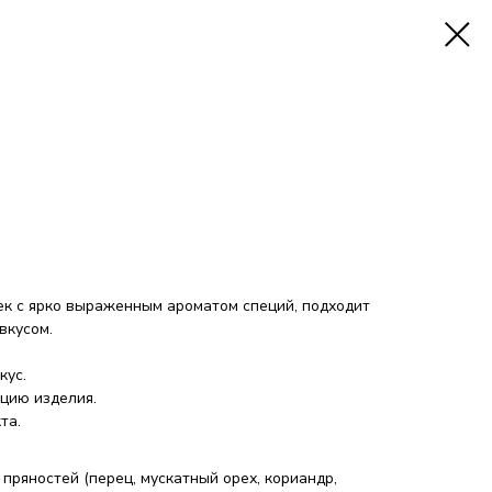
ек с ярко выраженным ароматом специй, подходит
вкусом.
кус.
цию изделия.
та.
пряностей (перец, мускатный орех, кориандр,