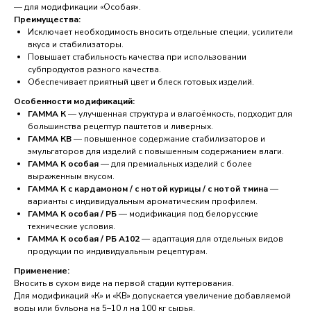
— для модификации «Особая».
Преимущества:
Исключает необходимость вносить отдельные специи, усилители
вкуса и стабилизаторы.
Повышает стабильность качества при использовании
субпродуктов разного качества.
Обеспечивает приятный цвет и блеск готовых изделий.
Особенности модификаций:
ГАММА К
— улучшенная структура и влагоёмкость, подходит для
большинства рецептур паштетов и ливерных.
ГАММА КВ
— повышенное содержание стабилизаторов и
эмульгаторов для изделий с повышенным содержанием влаги.
ГАММА К особая
— для премиальных изделий с более
выраженным вкусом.
ГАММА К с кардамоном / с нотой курицы / с нотой тмина
—
варианты с индивидуальным ароматическим профилем.
ГАММА К особая / РБ
— модификация под белорусские
технические условия.
ГАММА К особая / РБ A102
— адаптация для отдельных видов
продукции по индивидуальным рецептурам.
Применение:
Вносить в сухом виде на первой стадии куттерования.
Для модификаций «К» и «КВ» допускается увеличение добавляемой
воды или бульона на 5–10 л на 100 кг сырья.