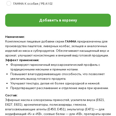
ГАММА К особая / РБ A102
Добавить в корзину
Назначение:
Комплексные пищевые добавки серии
ГАММА
предназначены для
производства паштетов, ливерных колбас, зельцев и аналогичных
изделий из мяса и субпродуктов. Обеспечивают насыщенный вкус и
аромат, улучшают консистенцию и внешний вид готовой продукции.
Эффект применения:
Формируют гармоничный вкусоароматический профиль с
традиционными мясными и пряными нотами.
Повышают влагоудерживающую способность, что позволяет
увеличить выход готового продукта.
Улучшают текстуру, делая её более однородной и нежной.
Предотвращают расслаивание и отделение жира при хранении.
Состав:
Эфирные масла и олеорезины пряностей, усилители вкуса (E621,
E627, E631), ароматизаторы, полисахариды, глюкоза,
влагосвязывающие агенты (E450, E451), эмульгатор (E471) — для
модификаций «К» и «КВ», соевые белки — для «КВ», препараты крови