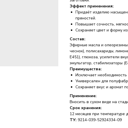
заготовки.
Эффект применения:
Придаёт изделию насыщенн
пряностей.
Повышает сочность, мягко
Сохраняет цвет и форму из
Состав:
Эфирные масла и олеорезины 
чеснок), полисахариды, лимон
E451), глюкоза, усилители вку
эмульгатор, стабилизаторы (E4
Преимущества:
Исключает необходимость 
Универсален для полуфабри
Сохраняет вкус и аромат п
Применение:
Вносить в сухом виде на ста
Срок хранения:
12 месяцев при температуре д
ТУ:
9214-039-52924334-09