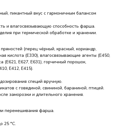
ый, пикантный вкус с гармоничным балансом
сть и влагосвязывающую способность фарша.
делия при термической обработке и хранении.
пряностей (перец чёрный, красный, кориандр,
ная кислота (E330), влагосвязывающие агенты (E450,
са (E621, E627, E631), горчичный порошок,
10, E412, E415).
дозирования специй вручную.
катов с говядиной, свининой, бараниной, птицей.
осле заморозки и длительного хранения.
дии перемешивания фарша.
о 25 °C.