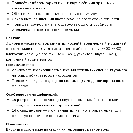
Придаёт колбасам гармоничный вкус с лёгкими пряными и
копчёными нотами.
Обеспечивает однородную и плотную структуру.
Сохраняет насыщенный цвет в течение всего срока годности.
Повышает сочность и влагоудерживающую способность,
увеличивая выход готовой продукции.
Состав:
Эфирные масла и олеорезины пряностей (перец чёрный, мускатный
орех, кориандр), соль, глюкоза, цветостабилизаторы (E300, E330),
влагосвязывающие агенты (E450, E451), усилитель вкуса (E621),
коптильный ароматизатор.
Преимущества:
Исключает необходимость внесения отдельных специй, глутамата
натрия, стабилизаторов и фосфатов.
Подходит как для традиционных, так и для модернизированных
рецептур.
Особенности модификаций:
10 ретро
— воспроизводит вкус и аромат колбас советской
эпохи, с классическим набором специй.
10 с кардамоном
— утончённая пряная нота, характерная для
рецептур восточноевропейского типа.
Применение:
Вносить в сухом виде на стадии куттерования, равномерно